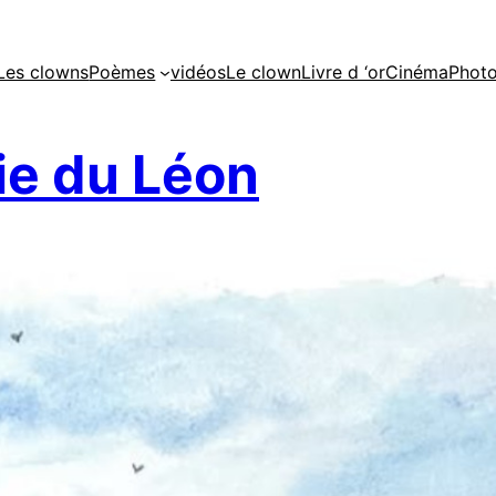
Les clowns
Poèmes
vidéos
Le clown
Livre d ‘or
Cinéma
Phot
e du Léon