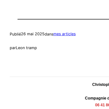
26 mai 2025
mes articles
Publié
dans
par
Leon tramp
Christop
Compagnie 
06 41 8