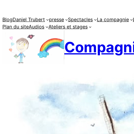
Aller
au
Blog
Daniel Trubert
presse
Spectacles
La compagnie
contenu
Plan du site
Audios
Ateliers et stages
Compagni