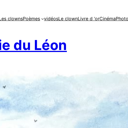
Les clowns
Poèmes
vidéos
Le clown
Livre d ‘or
Cinéma
Phot
e du Léon