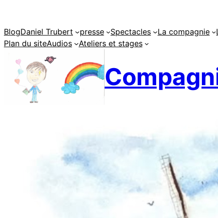
Aller
au
Blog
Daniel Trubert
presse
Spectacles
La compagnie
contenu
Plan du site
Audios
Ateliers et stages
Compagni