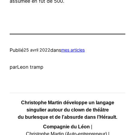
assumée en fût de 500.
Publié
dans
25 avril 2022
mes articles
par
Leon tramp
Christophe Martin développe un langage
singulier autour du clown de théâtre
du burlesque et de l’absurde dans l’Hérault.
Compagnie du Léon
|
Christophe Martin (Auto-entrepreneur)
|