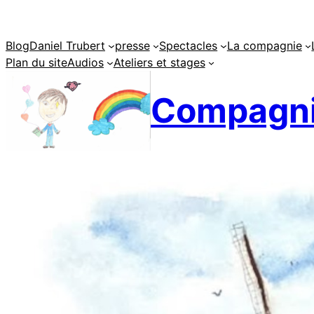
Aller
au
Blog
Daniel Trubert
presse
Spectacles
La compagnie
contenu
Plan du site
Audios
Ateliers et stages
Compagni