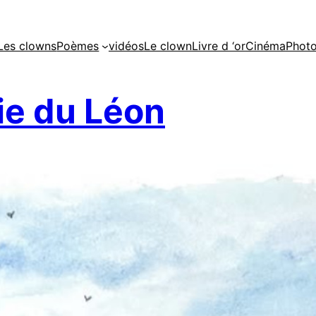
Les clowns
Poèmes
vidéos
Le clown
Livre d ‘or
Cinéma
Phot
e du Léon