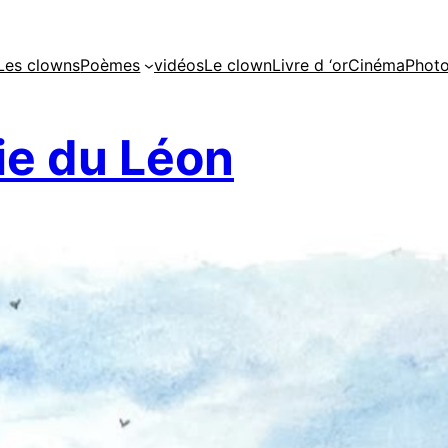
Les clowns
Poèmes
vidéos
Le clown
Livre d ‘or
Cinéma
Phot
e du Léon