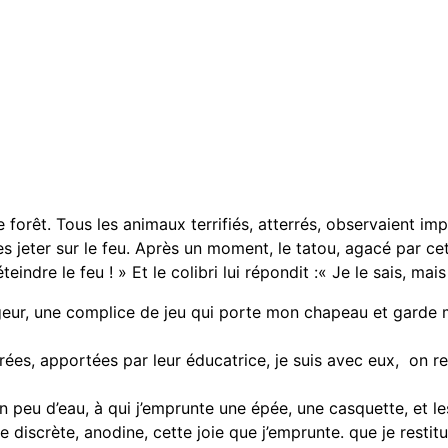
forêt. Tous les animaux terrifiés, atterrés, observaient impui
jeter sur le feu. Après un moment, le tatou, agacé par cette a
ndre le feu ! » Et le colibri lui répondit :« Je le sais, mais
ageur, une complice de jeu qui porte mon chapeau et garde
crées, apportées par leur éducatrice, je suis avec eux, on 
n peu d’eau, à qui j’emprunte une épée, une casquette, et le
e discrète, anodine, cette joie que j’emprunte. que je restit