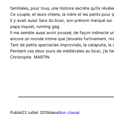
Et les parents par le
familiales, pour tous, une histoire secrète qu’ils rév
Ce couple, et leurs chiens, la mère et les petits pour
Il y avait aussi Sara du bosc, son prénom marqué sur s
papa inquiet, running gag.
Il me semble aussi avoir poussé, de façon indirecte un
encore un monde intime que j’envahis furtivement, rire
Tant de petits spectacles improvisés, la catapulte, l
Pendant ces deux jours de médiévales au bosc, j’ai f
Christophe MARTIN
22 juillet 2019
Non classé
Publié
dans