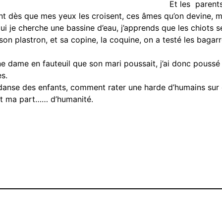
 truchement des enfants
èlent dès que mes yeux les croisent, ces âmes qu’on devine, 
 qui je cherche une bassine d’eau, j’apprends que les chiots 
on plastron, et sa copine, la coquine, on a testé les bagarr
e dame en fauteuil que son mari poussait, j’ai donc poussé s
s.
a danse des enfants, comment rater une harde d’humains sur 
ait ma part…… d’humanité.