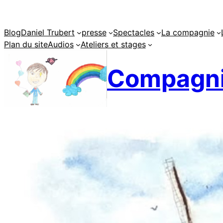
Aller
au
Blog
Daniel Trubert
presse
Spectacles
La compagnie
contenu
Plan du site
Audios
Ateliers et stages
Compagni